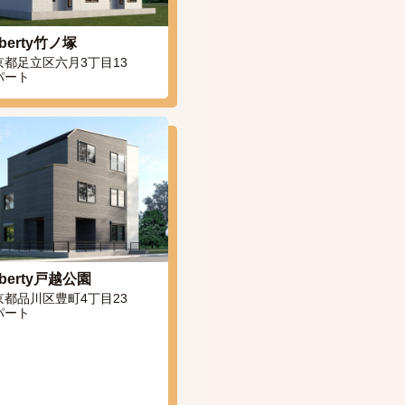
berty竹ノ塚
京都足立区六月3丁目13
パート
berty戸越公園
京都品川区豊町4丁目23
パート