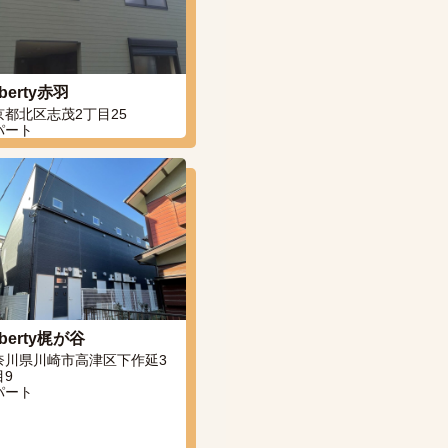
berty赤羽
京都北区志茂2丁目25
パート
berty梶が谷
奈川県川崎市高津区下作延3
目9
パート