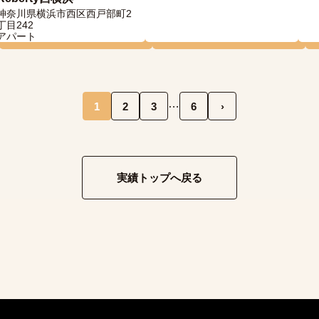
神奈川県横浜市西区西戸部町2
丁目242
アパート
…
1
2
3
6
›
実績トップへ戻る