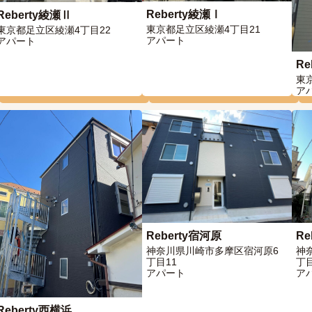
Reberty綾瀬Ⅰ
Reberty綾瀬Ⅱ
東京都足立区綾瀬4丁目21
東京都足立区綾瀬4丁目22
アパート
アパート
Re
東
ア
Reberty宿河原
Re
神奈川県川崎市多摩区宿河原6
神
丁目11
丁
アパート
ア
Reberty西横浜