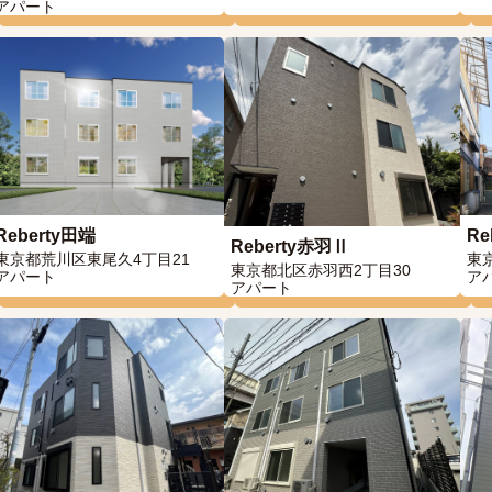
アパート
Reberty田端
Re
Reberty赤羽Ⅱ
東京都荒川区東尾久4丁目21
東
東京都北区赤羽西2丁目30
アパート
ア
アパート