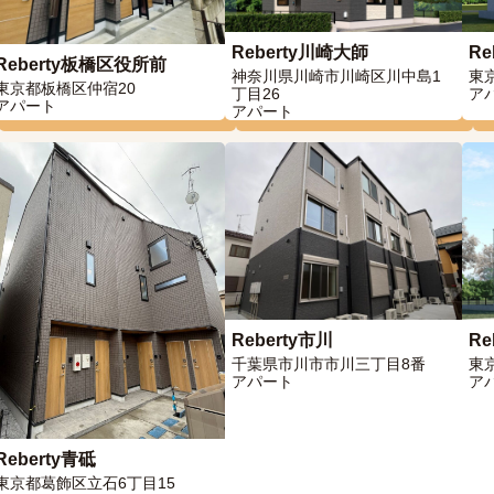
Reberty川崎大師
Re
Reberty板橋区役所前
神奈川県川崎市川崎区川中島1
東
東京都板橋区仲宿20
丁目26
ア
アパート
アパート
Reberty市川
Re
千葉県市川市市川三丁目8番
東
アパート
ア
Reberty青砥
東京都葛飾区立石6丁目15