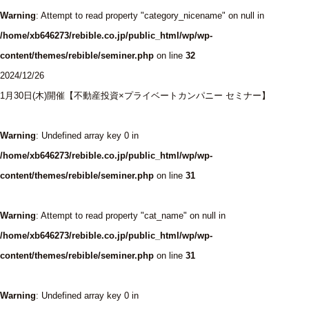
Warning
: Attempt to read property "category_nicename" on null in
/home/xb646273/rebible.co.jp/public_html/wp/wp-
content/themes/rebible/seminer.php
on line
32
2024/12/26
1月30日(木)開催【不動産投資×プライベートカンパニー セミナー】
Warning
: Undefined array key 0 in
/home/xb646273/rebible.co.jp/public_html/wp/wp-
content/themes/rebible/seminer.php
on line
31
Warning
: Attempt to read property "cat_name" on null in
/home/xb646273/rebible.co.jp/public_html/wp/wp-
content/themes/rebible/seminer.php
on line
31
Warning
: Undefined array key 0 in