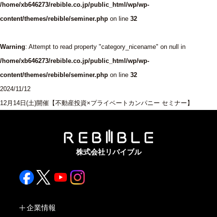
/home/xb646273/rebible.co.jp/public_html/wp/wp-
content/themes/rebible/seminer.php
on line
32
Warning
: Attempt to read property "category_nicename" on null in
/home/xb646273/rebible.co.jp/public_html/wp/wp-
content/themes/rebible/seminer.php
on line
32
2024/11/12
12月14日(土)開催【不動産投資×プライベートカンパニー セミナー】
株式会社リバイブル
企業情報