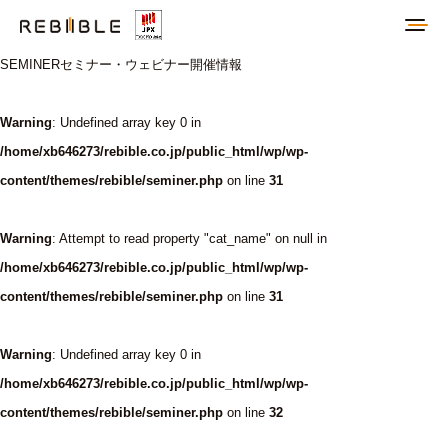
SEMINER
セミナー・ウェビナー開催情報
Warning
: Undefined array key 0 in
/home/xb646273/rebible.co.jp/public_html/wp/wp-
content/themes/rebible/seminer.php
on line
31
Warning
: Attempt to read property "cat_name" on null in
/home/xb646273/rebible.co.jp/public_html/wp/wp-
content/themes/rebible/seminer.php
on line
31
Warning
: Undefined array key 0 in
/home/xb646273/rebible.co.jp/public_html/wp/wp-
content/themes/rebible/seminer.php
on line
32