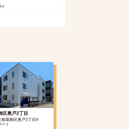
36㎡
飾区奥戸2丁目
京都葛飾区奥戸2丁目9
パート