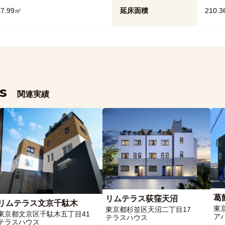
47.99㎡
延床面積
210.
ts
関連実績
葛
リムテラス荻窪天沼
リムテラス文京千駄木
東
東京都杉並区天沼二丁目17
東京都文京区千駄木五丁目41
ア
テラスハウス
テラスハウス