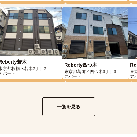
Reberty若木
Reberty四つ木
Re
東京都板橋区若木2丁目2
東京都葛飾区四つ木3丁目3
東
アパート
アパート
ア
一覧を見る