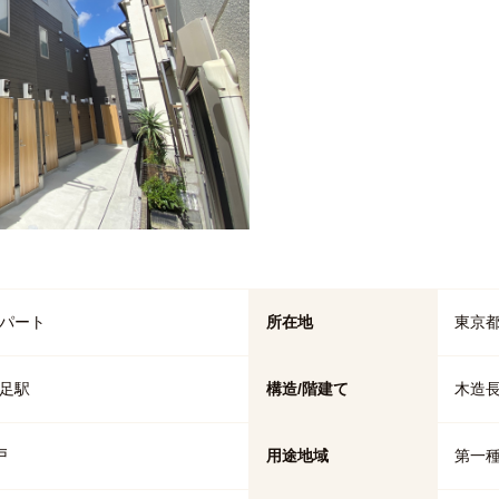
パート
所在地
東京都
足駅
構造/階建て
木造長
戸
用途地域
第一