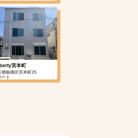
berty宮本町
京都板橋区宮本町25
パート