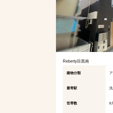
Reberty目黒南
建物分類
ア
最寄駅
洗
世帯数
8